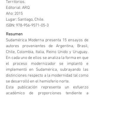
Territorios.
Editorial: ARQ
Año: 2015
Lugar: Santiago, Chile.
ISBN:
978-956-9571-05-3
Resumen
Sudamérica Moderna presenta 15 ensayos de
autores provenientes de Argentina, Brasil,
Chile, Colombia, Italia, Reino Unido y Uruguay.
En cada uno de ellos se analiza la forma en que
el proceso modernizador se implantó e
implementó en Sudamérica, subrayando las
distinciones respecto a la modernidad tal como
se desarrolló en el hemisferio norte.
Esta publicación representa un esfuerzo
académico de proporciones tendiente a
mostrar nuevos puntos de vista sobre la
modernidad en Sudamérica, y así contribuir a
ampliar el conocimiento sobre nuestro sub-
continente.
Abstract