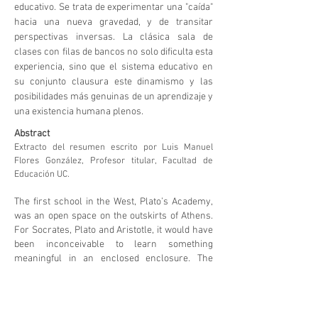
educativo. Se trata de experimentar una "caída"
hacia una nueva gravedad, y de transitar
perspectivas inversas. La clásica sala de
clases con filas de bancos no solo dificulta esta
experiencia, sino que el sistema educativo en
su conjunto clausura este dinamismo y las
posibilidades más genuinas de un aprendizaje y
una existencia humana plenos.
Abstract
Extracto del resumen escrito por Luis Manuel
Flores González, Profesor titular, Facultad de
Educación UC.
The first school in the West, Plato’s Academy,
was an open space on the outskirts of Athens.
For Socrates, Plato and Aristotle, it would have
been inconceivable to learn something
meaningful in an enclosed enclosure. The
story of Tales de Mileto, absorbed in
contemplation of the sky and its fall into a well,
illustrates this conception of learning as a
dynamic and moving experience.