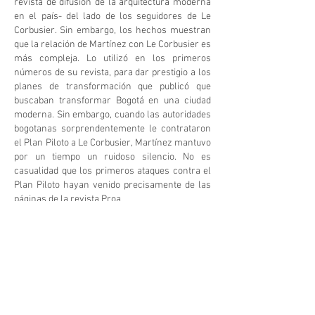
revista de difusión de la arquitectura moderna
en el país- del lado de los seguidores de Le
Corbusier. Sin embargo, los hechos muestran
que la relación de Martínez con Le Corbusier es
más compleja. Lo utilizó en los primeros
números de su revista, para dar prestigio a los
planes de transformación que publicó que
buscaban transformar Bogotá en una ciudad
moderna. Sin embargo, cuando las autoridades
bogotanas sorprendentemente le contrataron
el Plan Piloto a Le Corbusier, Martínez mantuvo
por un tiempo un ruidoso silencio. No es
casualidad que los primeros ataques contra el
Plan Piloto hayan venido precisamente de las
páginas de la revista Proa
Abstract
Historians of modern architecture in Colombia
have tended to place the figure of Carlos
Martínez -founder of the first magazine for the
promotion of modern architecture in the
country- on the side of Le Corbusier's
followers. However, the facts show that